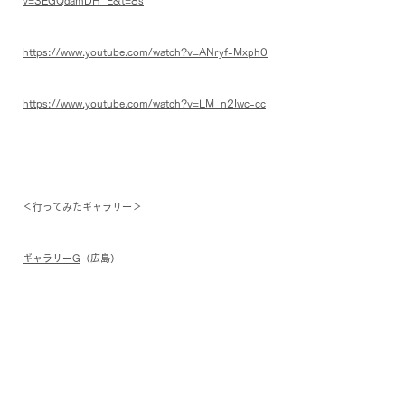
v=3EGQdamDH_E&t=8s
https://www.youtube.com/watch?v=ANryf-Mxph0
https://www.youtube.com/watch?v=LM_n2Iwc-cc
＜行ってみたギャラリー＞
ギャラリーG
（広島）
つながる世界〜
パレスチナのこどもたち写真展＋絵本作家の絵画展