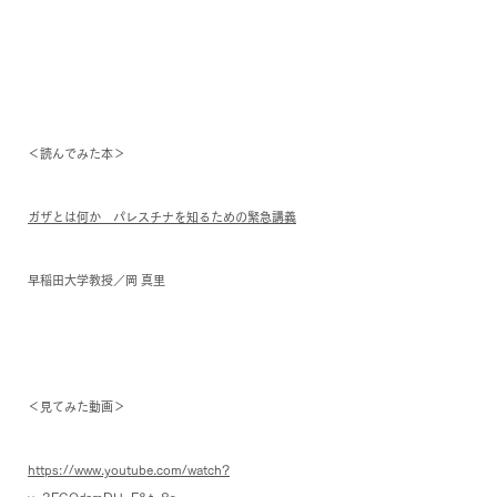
＜読んでみた本＞
ガザとは何か　パレスチナを知るための緊急講義
早稲田大学教授／岡 真里
＜見てみた動画＞
https://www.youtube.com/watch?