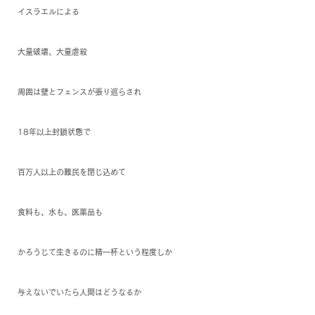
イスラエルによる
大量破壊、大量虐殺
周囲は壁とフェンスが張り巡らされ
18年以上封鎖状態で
百万人以上の難民を閉じ込めて
食料も、水も、医薬品も
かろうじて生きるのに精一杯という程度しか
与えないでいたら人間はどうなるか