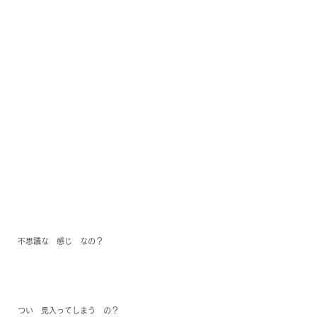
不思議な　感じ　なの？
つい　見入ってしまう　の？