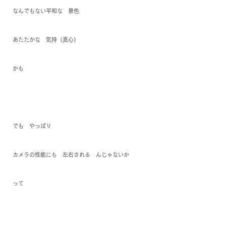
なんでもない
平和な
　景色
あたたかな　気持（真心）
かも
でも　やっぱり
カメラの性能にも　左右される　んじゃないか
って