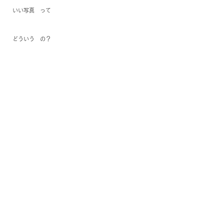
いい写真　って
どういう　の？