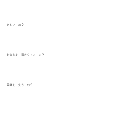
えもい　の？
想像力を　掻き立てる　の？
言葉を　失う　の？