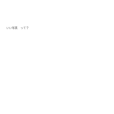
いい写真　って？