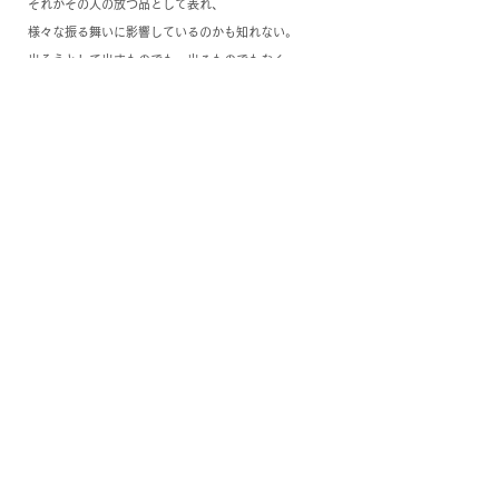
それがその人の放つ品として表れ、
様々な振る舞いに影響しているのかも知れない。
出そうとして出すものでも、出るものでもなく、
あくまで自然に。
マスクしてても、品はでる。
隠せるものではないんだろうな。
阿品、宇品（地名）には、品がある。
無印良品にも、品がある。
そんなことに気がついた。
気がつくこと、それがデザインのはじまりだと思う。
“言葉扱い”にも気をつけながら、
品のいい仕事をしたい、
そんな風に思う。